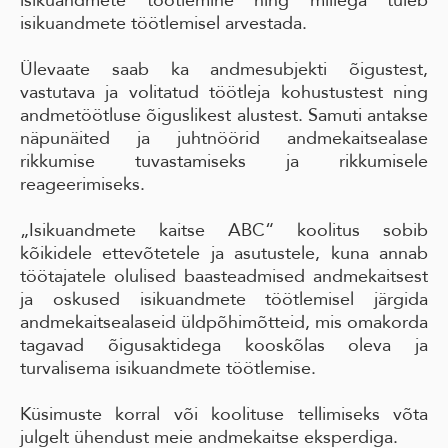
isikuandmete töötlemine ning millega tuleb
isikuandmete töötlemisel arvestada.
Ülevaate saab ka andmesubjekti õigustest,
vastutava ja volitatud töötleja kohustustest ning
andmetöötluse õiguslikest alustest. Samuti antakse
näpunäited ja juhtnöörid andmekaitsealase
rikkumise tuvastamiseks ja rikkumisele
reageerimiseks.
„Isikuandmete kaitse ABC“ koolitus sobib
kõikidele ettevõtetele ja asutustele, kuna annab
töötajatele olulised baasteadmised andmekaitsest
ja oskused isikuandmete töötlemisel järgida
andmekaitsealaseid üldpõhimõtteid, mis omakorda
tagavad õigusaktidega kooskõlas oleva ja
turvalisema isikuandmete töötlemise.
Küsimuste korral või koolituse tellimiseks võta
julgelt ühendust meie andmekaitse eksperdiga.