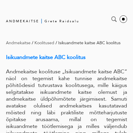
|
ANDMEKAITSE
Grete Raidsalu
Andmekaitse
/
Koolitused
/
Isikuandmete kaitse ABC koolitus
Isikuandmete kaitse ABC koolitus
Andmekaitse koolituse „Isikuandmete kaitse ABC“
näol on tegemist kahe tunnise andmekaitse
põhitõdesid tutvustava koolitusega, mille käigus
selgitatakse isikuandmete kaitse olemust ja
andmekaitse üldpõhimõtete järgimisest. Samuti
avatakse olulised andmekaitses kasutatavad
mõisted ning läbi praktiliste mõtteharjutuste
õpitakse arusaama, millal on tegemist
isikuandmete töötlemisega ja milles väljendub