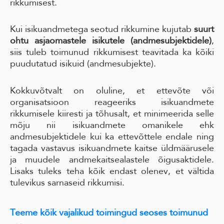
rikkumisest.
Kui isikuandmetega seotud rikkumine kujutab
suurt
ohtu asjaomastele isikutele (andmesubjektidele)
,
siis tuleb toimunud rikkumisest teavitada ka kõiki
puudutatud isikuid (andmesubjekte).
Kokkuvõtvalt on oluline, et ettevõte või
organisatsioon reageeriks isikuandmete
rikkumisele kiiresti ja tõhusalt, et minimeerida selle
mõju nii isikuandmete omanikele ehk
andmesubjektidele kui ka ettevõttele endale ning
tagada vastavus isikuandmete kaitse üldmäärusele
ja muudele andmekaitsealastele õigusaktidele.
Lisaks tuleks teha kõik endast olenev, et vältida
tulevikus sarnaseid rikkumisi.
Teeme kõik vajalikud toimingud seoses toimunud