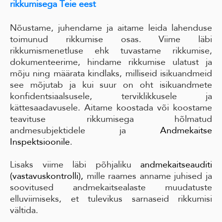
rikkumisega Teie eest
Nõustame, juhendame ja aitame leida lahenduse
toimunud rikkumise osas. Viime läbi
rikkumismenetluse ehk tuvastame rikkumise,
dokumenteerime, hindame rikkumise ulatust ja
mõju ning määrata kindlaks, milliseid isikuandmeid
see mõjutab ja kui suur on oht isikuandmete
konfidentsiaalsusele, terviklikkusele ja
kättesaadavusele. Aitame koostada või koostame
teavituse rikkumisega hõlmatud
andmesubjektidele ja
Andmekaitse
Inspektsioonile
.
Lisaks viime läbi põhjaliku
andmekaitseauditi
(vastavuskontrolli),
mille raames anname juhised ja
soovitused andmekaitsealaste muudatuste
elluviimiseks, et tulevikus sarnaseid rikkumisi
vältida.