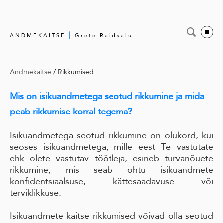
|
ANDMEKAITSE
Grete Raidsalu
Andmekaitse
/
Rikkumised
Mis on isikuandmetega seotud rikkumine ja mida
peab rikkumise korral tegema?
Isikuandmetega seotud rikkumine on olukord, kui
seoses isikuandmetega, mille eest Te vastutate
ehk olete vastutav töötleja, esineb turvanõuete
rikkumine, mis seab ohtu isikuandmete
konfidentsiaalsuse, kättesaadavuse või
terviklikkuse.
Isikuandmete kaitse rikkumised võivad olla seotud