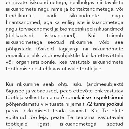
erinevate isikuandmetega, sealhulgas nii tavaliste
isikuandmete nagu nime ja kontaktandmetega, või
tundlikumat laadi isikuandmete nagu
finantsandmed, aga ka eriliigiliste isikuandmetega
nagu terviseandmed ja biomeetrilised isikuandmed
(delikaatsed isikuandmed). Kui toimub
isikuandmetega seotud rikkumine, võib see
põhjustada tõsiseid tagajärgi nii isikuandmete
omanikule ehk andmesubjektile kui ka ettevõttele
või organisatsioonile, kes vastutab isikuandmete
töötlemise eest ehk vastutavale töötlejale.
Kui rikkumine seab ohtu isiku (andmesubjekti)
õigused ja vabadused, peab ettevõte ehk vastutav
töötleja sellest teatama
Andmekaitse Inspektsiooni
põhjendamatu viivituseta hiljemalt
72 tunni jooksul
pärast rikkumisest teada saamist. Kui Te olete
volitatud töötleja, peate Te teatama vastutavale
töötlejale igast isikuandmetega seotud