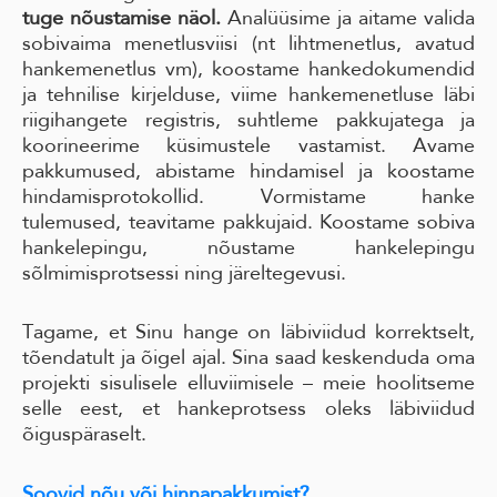
tuge nõustamise näol.
Analüüsime ja aitame valida
sobivaima menetlusviisi (nt lihtmenetlus, avatud
hankemenetlus vm), koostame hankedokumendid
ja tehnilise kirjelduse, viime hankemenetluse läbi
riigihangete registris, suhtleme pakkujatega ja
koorineerime küsimustele vastamist. Avame
pakkumused, abistame hindamisel ja koostame
hindamisprotokollid. Vormistame hanke
tulemused, teavitame pakkujaid. Koostame sobiva
hankelepingu, nõustame hankelepingu
sõlmimisprotsessi ning järeltegevusi.
Tagame, et Sinu hange on läbiviidud korrektselt,
tõendatult ja õigel ajal. Sina saad keskenduda oma
projekti sisulisele elluviimisele – meie hoolitseme
selle eest, et hankeprotsess oleks läbiviidud
õiguspäraselt.
Soovid nõu või hinnapakkumist?