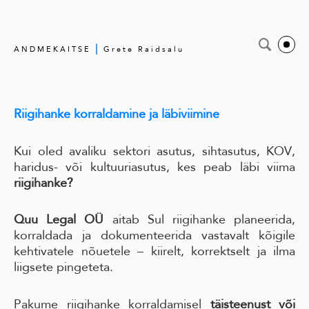
|
ANDMEKAITSE
Grete Raidsalu
Riigihanke korraldamine ja läbiviimine
Kui oled avaliku sektori asutus, sihtasutus, KOV,
haridus- või kultuuriasutus, kes peab läbi viima
riigihanke?
Quu Legal OÜ
aitab Sul riigihanke planeerida,
korraldada ja dokumenteerida vastavalt kõigile
kehtivatele nõuetele – kiirelt, korrektselt ja ilma
liigsete pingeteta.
Pakume riigihanke korraldamisel
täisteenust või