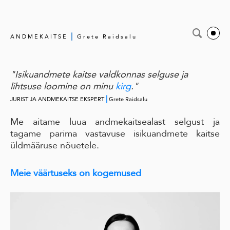
|
ANDMEKAITSE
Grete Raidsalu
"Isikuandmete kaitse valdkonnas selguse ja
lihtsuse loomine on minu
kirg
."
|
JURIST JA ANDMEKAITSE EKSPERT
Grete Raidsalu
Me aitame luua andmekaitsealast selgust ja
tagame parima vastavuse isikuandmete kaitse
üldmääruse nõuetele.
Meie väärtuseks on kogemused