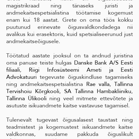
magistrikraad ning tänaseks juristi ja
andmekaitsespetsialistina töötamise kogemust
enam kui 18 aastat. Grete on oma töös kokku
puutunud erinevate õigusvaldkondadega nii
avalikus kui erasektoris, kuid spetsialiseerunud just
andmekaitseõigusele.
Töötatud aastate jooksul on ta andnud juristina
oma panuse teiste hulgas
Danske Bank A/S Eesti
filiaali
,
Riigi Infosüsteemi Ameti ja
Eesti
Advokatuuri
tegevuste õiguskindluse tagamiseks
ning andmekaitsespetsialistina
Rae valla
,
Tallinna
Tervishoiu Kõrgkooli
,
SA Tallinna Hambakliiniku
,
Tallinna Ülikooli
ning veel mitmete ettevõtete ja
asutuste isikuandmete kaitse vastavuse tagamisel.
Tulenevalt tugevast õigusalasest taustast ning
teadmistest ja kogemustest isikuandmete kaitse
valdkonnas, suudame pakkuda õiguslikult