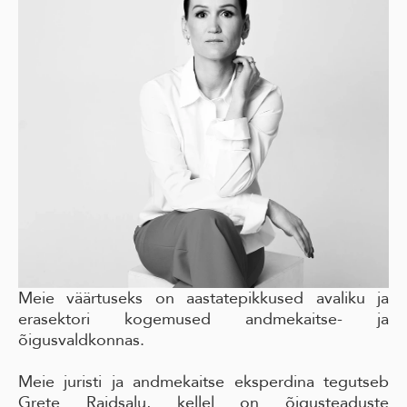
Meie väärtuseks on aastatepikkused avaliku ja
erasektori kogemused andmekaitse- ja
õigusvaldkonnas.
Meie juristi ja andmekaitse eksperdina tegutseb
Grete Raidsalu, kellel on õigusteaduste