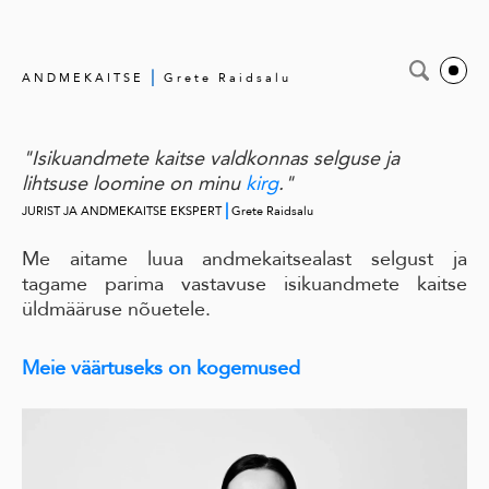
|
ANDMEKAITSE
Grete Raidsalu
"Isikuandmete kaitse valdkonnas selguse ja
lihtsuse loomine on minu
kirg
."
|
JURIST JA ANDMEKAITSE EKSPERT
Grete Raidsalu
Me aitame luua andmekaitsealast selgust ja
tagame parima vastavuse isikuandmete kaitse
üldmääruse nõuetele.
Meie väärtuseks on kogemused