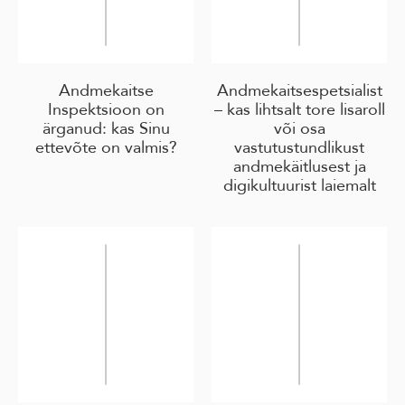
Andmekaitse
Andmekaitsespetsialist
Inspektsioon on
– kas lihtsalt tore lisaroll
ärganud: kas Sinu
või osa
ettevõte on valmis?
vastutustundlikust
andmekäitlusest ja
digikultuurist laiemalt