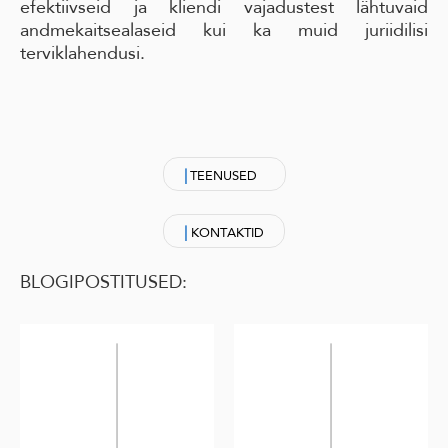
efektiivseid ja kliendi vajadustest lähtuvaid
andmekaitsealaseid kui ka muid juriidilisi
terviklahendusi.
|
TEENUSED
|
KONTAKTID
BLOGIPOSTITUSED: