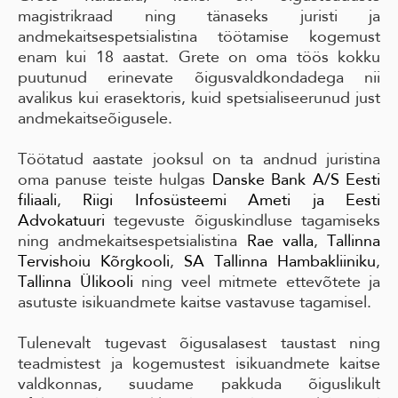
magistrikraad ning tänaseks juristi ja
andmekaitsespetsialistina töötamise kogemust
enam kui 18 aastat. Grete on oma töös kokku
puutunud erinevate õigusvaldkondadega nii
avalikus kui erasektoris, kuid spetsialiseerunud just
andmekaitseõigusele.
Töötatud aastate jooksul on ta andnud juristina
oma panuse teiste hulgas
Danske Bank A/S Eesti
filiaali
,
Riigi Infosüsteemi Ameti ja
Eesti
Advokatuuri
tegevuste õiguskindluse tagamiseks
ning andmekaitsespetsialistina
Rae valla
,
Tallinna
Tervishoiu Kõrgkooli
,
SA Tallinna Hambakliiniku
,
Tallinna Ülikooli
ning veel mitmete ettevõtete ja
asutuste isikuandmete kaitse vastavuse tagamisel.
Tulenevalt tugevast õigusalasest taustast ning
teadmistest ja kogemustest isikuandmete kaitse
valdkonnas, suudame pakkuda õiguslikult