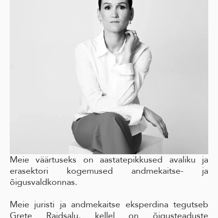
Meie väärtuseks on aastatepikkused avaliku ja
erasektori kogemused andmekaitse- ja
õigusvaldkonnas.
Meie juristi ja andmekaitse eksperdina tegutseb
Grete Raidsalu, kellel on õigusteaduste