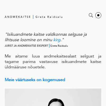
|
ANDMEKAITSE
Grete Raidsalu
"Isikuandmete kaitse valdkonnas selguse ja
lihtsuse loomine on minu
kirg
."
|
JURIST JA ANDMEKAITSE EKSPERT
Grete Raidsalu
Me aitame luua andmekaitsealast selgust ja
tagame parima vastavuse isikuandmete kaitse
üldmääruse nõuetele.
Meie väärtuseks on kogemused