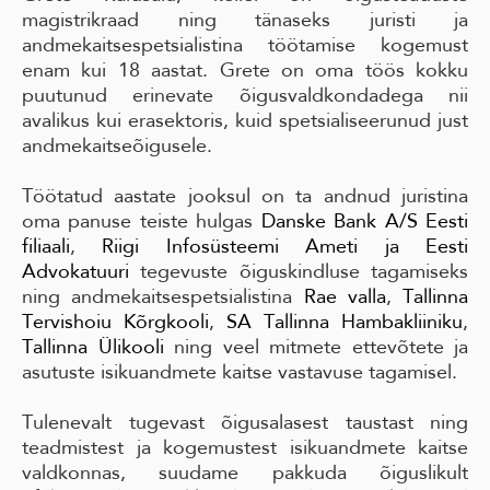
magistrikraad ning tänaseks juristi ja
andmekaitsespetsialistina töötamise kogemust
enam kui 18 aastat. Grete on oma töös kokku
puutunud erinevate õigusvaldkondadega nii
avalikus kui erasektoris, kuid spetsialiseerunud just
andmekaitseõigusele.
Töötatud aastate jooksul on ta andnud juristina
oma panuse teiste hulgas
Danske Bank A/S Eesti
filiaali
,
Riigi Infosüsteemi Ameti ja
Eesti
Advokatuuri
tegevuste õiguskindluse tagamiseks
ning andmekaitsespetsialistina
Rae valla
,
Tallinna
Tervishoiu Kõrgkooli
,
SA Tallinna Hambakliiniku
,
Tallinna Ülikooli
ning veel mitmete ettevõtete ja
asutuste isikuandmete kaitse vastavuse tagamisel.
Tulenevalt tugevast õigusalasest taustast ning
teadmistest ja kogemustest isikuandmete kaitse
valdkonnas, suudame pakkuda õiguslikult