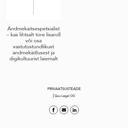
Andmekaitsespetsialist
– kas lihtsalt tore lisaroll
või osa
vastutustundlikust
andmekäitlusest ja
digikultuurist laiemalt
PRIVAATSUSTEADE
|
Quu Legal OÜ