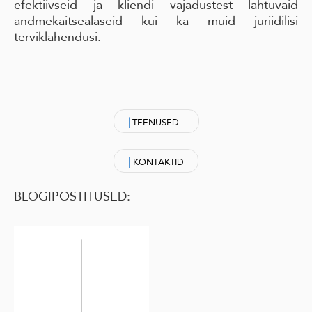
efektiivseid ja kliendi vajadustest lähtuvaid
andmekaitsealaseid kui ka muid juriidilisi
terviklahendusi.
|
TEENUSED
|
KONTAKTID
BLOGIPOSTITUSED: