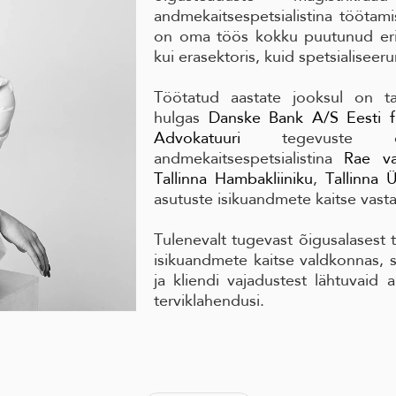
andmekaitsespetsialistina tööta
on oma töös kokku puutunud erin
kui erasektoris, kuid spetsialisee
Töötatud aastate jooksul on t
hulgas
Danske Bank A/S Eesti fil
Advokatuuri
tegevuste õig
andmekaitsespetsialistina
Rae va
Tallinna Hambakliiniku
,
Tallinna Ü
asutuste isikuandmete kaitse vast
Tulenevalt tugevast õigusalasest 
isikuandmete kaitse valdkonnas, 
ja kliendi vajadustest lähtuvaid a
terviklahendusi.