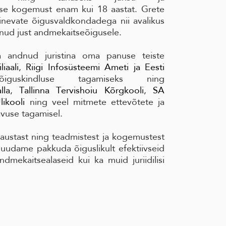
mise kogemust enam kui 18 aastat. Grete
evate õigusvaldkondadega nii avalikus
runud just andmekaitseõigusele.
a andnud juristina oma panuse teiste
iaali
,
Riigi Infosüsteemi Ameti ja
Eesti
uskindluse tagamiseks ning
lla
,
Tallinna Tervishoiu Kõrgkooli
,
SA
likooli
ning veel mitmete ettevõtete ja
avuse tagamisel.
taustast ning teadmistest ja kogemustest
suudame pakkuda õiguslikult efektiivseid
ndmekaitsealaseid kui ka muid juriidilisi