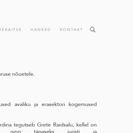
EKAITSE
HANKED
KONTAKT
äruse nõuetele.
used avaliku ja erasektori kogemused
rdina tegutseb Grete Raidsalu, kellel on
raad ning tänaseks juristi ja