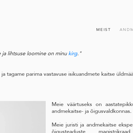
MEIST
ANDM
 ja lihtsuse loomine on minu
kirg
."
 ja tagame parima vastavuse isikuandmete kaitse üldmä
Meie väärtuseks on aastatepikk
andmekaitse- ja õigusvaldkonnas.
Meie juristi ja andmekaitse ekspe
õigusteaduste magistrik