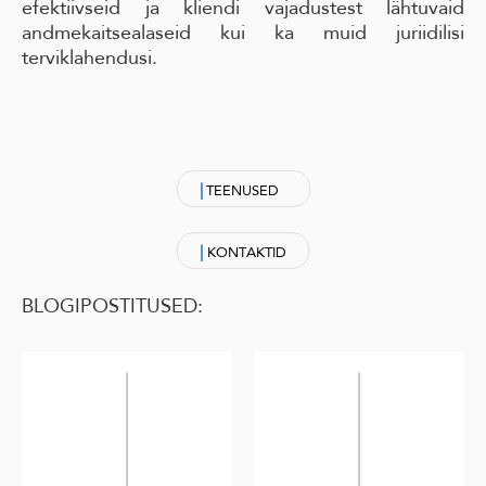
efektiivseid ja kliendi vajadustest lähtuvaid
andmekaitsealaseid kui ka muid juriidilisi
terviklahendusi.
|
TEENUSED
|
KONTAKTID
BLOGIPOSTITUSED: