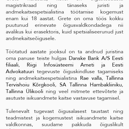
magistrikraad ning tänaseks juristi ja
andmekaitsespetsialistina töötamise kogemust
enam kui 18 aastat. Grete on oma töös kokku
puutunud erinevate õigusvaldkondadega nii
avalikus kui erasektoris, kuid spetsialiseerunud just
andmekaitseõigusele.
Töötatud aastate jooksul on ta andnud juristina
oma panuse teiste hulgas
Danske Bank A/S Eesti
filiaali
,
Riigi Infosüsteemi Ameti ja
Eesti
Advokatuuri
tegevuste õiguskindluse tagamiseks
ning andmekaitsespetsialistina
Rae valla
,
Tallinna
Tervishoiu Kõrgkooli
,
SA Tallinna Hambakliiniku
,
Tallinna Ülikooli
ning veel mitmete ettevõtete ja
asutuste isikuandmete kaitse vastavuse tagamisel.
Tulenevalt tugevast õigusalasest taustast ning
teadmistest ja kogemustest isikuandmete kaitse
valdkonnas, suudame pakkuda õiguslikult