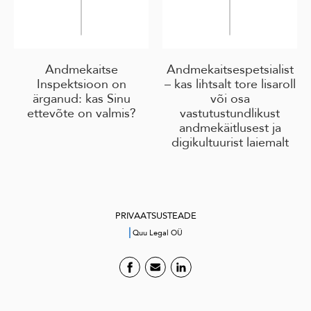
Andmekaitse
Andmekaitsespetsialist
Inspektsioon on
– kas lihtsalt tore lisaroll
ärganud: kas Sinu
või osa
ettevõte on valmis?
vastutustundlikust
andmekäitlusest ja
digikultuurist laiemalt
PRIVAATSUSTEADE
|
Quu Legal OÜ