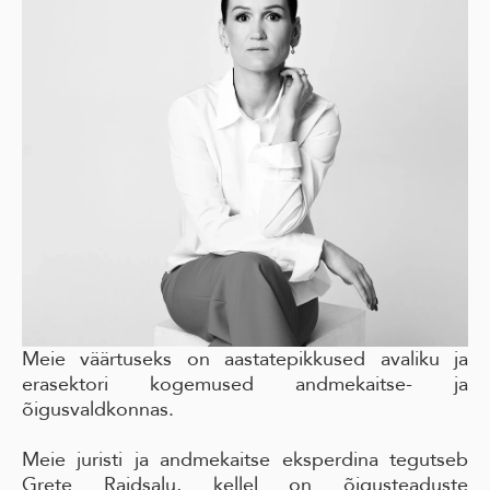
Meie väärtuseks on aastatepikkused avaliku ja
erasektori kogemused andmekaitse- ja
õigusvaldkonnas.
Meie juristi ja andmekaitse eksperdina tegutseb
Grete Raidsalu, kellel on õigusteaduste