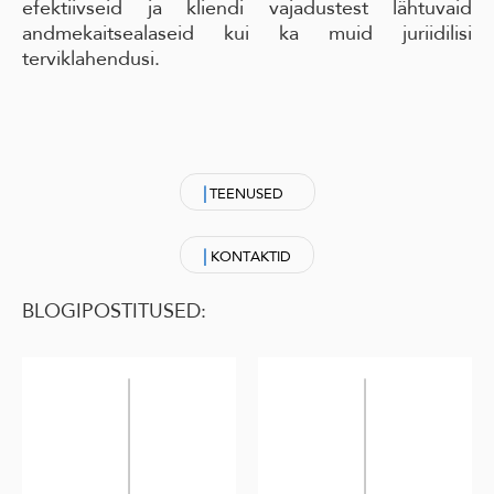
efektiivseid ja kliendi vajadustest lähtuvaid
andmekaitsealaseid kui ka muid juriidilisi
terviklahendusi.
|
TEENUSED
|
KONTAKTID
BLOGIPOSTITUSED: