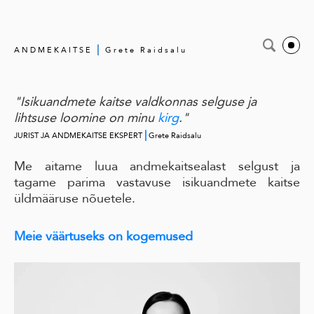
|
ANDMEKAITSE
Grete Raidsalu
"Isikuandmete kaitse valdkonnas selguse ja
lihtsuse loomine on minu
kirg
."
|
JURIST JA ANDMEKAITSE EKSPERT
Grete Raidsalu
Me aitame luua andmekaitsealast selgust ja
tagame parima vastavuse isikuandmete kaitse
üldmääruse nõuetele.
Meie väärtuseks on kogemused