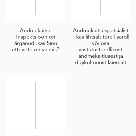
Andmekaitse
Andmekaitsespetsialist
Inspektsioon on
– kas lihtsalt tore lisaroll
ärganud: kas Sinu
või osa
ettevõte on valmis?
vastutustundlikust
andmekäitlusest ja
digikultuurist laiemalt