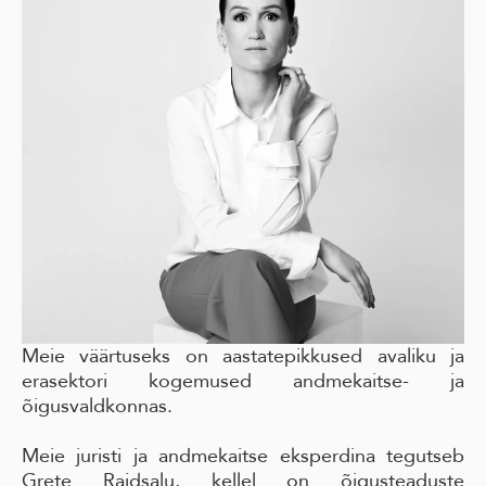
Meie väärtuseks on aastatepikkused avaliku ja
erasektori kogemused andmekaitse- ja
õigusvaldkonnas.
Meie juristi ja andmekaitse eksperdina tegutseb
Grete Raidsalu, kellel on õigusteaduste