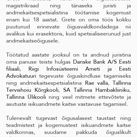
magistrikraad ning tänaseks juristi ja
andmekaitsespetsialistina töötamise kogemust
enam kui 18 aastat. Grete on oma töös kokku
puutunud erinevate õigusvaldkondadega nii
avalikus kui erasektoris, kuid spetsialiseerunud just
andmekaitseõigusele.
Töötatud aastate jooksul on ta andnud juristina
oma panuse teiste hulgas
Danske Bank A/S Eesti
filiaali
,
Riigi Infosüsteemi Ameti ja
Eesti
Advokatuuri
tegevuste õiguskindluse tagamiseks
ning andmekaitsespetsialistina
Rae valla
,
Tallinna
Tervishoiu Kõrgkooli
,
SA Tallinna Hambakliiniku
,
Tallinna Ülikooli
ning veel mitmete ettevõtete ja
asutuste isikuandmete kaitse vastavuse tagamisel.
Tulenevalt tugevast õigusalasest taustast ning
teadmistest ja kogemustest isikuandmete kaitse
valdkonnas, suudame pakkuda õiguslikult