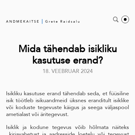
|
ANDMEKAITSE
Grete Raidsalu
Mida tähendab isikliku
kasutuse erand?
18. VEEBRUAR 2024
Isikliku kasutuse erand tähendab seda, et füüsiline
isik töötleb isikuandmeid üksnes eranditult isiklike
või koduste tegevuste käigus ja seega väljaspool
ametialast või äritegevust.
Isiklik ja kodune tegevus võib hõlmata näiteks
kirjavahetust ja aadresside loetelu või tegevust