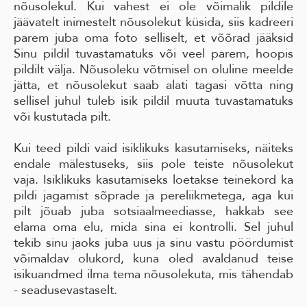
nõusolekul. Kui vahest ei ole võimalik pildile
jäävatelt inimestelt nõusolekut küsida, siis kadreeri
parem juba oma foto selliselt, et võõrad jääksid
Sinu pildil tuvastamatuks või veel parem, hoopis
pildilt välja. Nõusoleku võtmisel on oluline meelde
jätta, et nõusolekut saab alati tagasi võtta ning
sellisel juhul tuleb isik pildil muuta tuvastamatuks
või kustutada pilt.
Kui teed pildi vaid isiklikuks kasutamiseks, näiteks
endale mälestuseks, siis pole teiste nõusolekut
vaja. Isiklikuks kasutamiseks loetakse teinekord ka
pildi jagamist sõprade ja pereliikmetega, aga kui
pilt jõuab juba sotsiaalmeediasse, hakkab see
elama oma elu, mida sina ei kontrolli. Sel juhul
tekib sinu jaoks juba uus ja sinu vastu pöördumist
võimaldav olukord, kuna oled avaldanud teise
isikuandmed ilma tema nõusolekuta, mis tähendab
- seadusevastaselt.