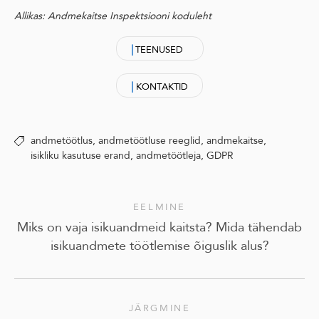
Allikas: Andmekaitse Inspektsiooni koduleht
|
TEENUSED
|
KONTAKTID
andmetöötlus,
andmetöötluse reeglid,
andmekaitse,
isikliku kasutuse erand,
andmetöötleja,
GDPR
EELMINE
Miks on vaja isikuandmeid kaitsta? Mida tähendab
isikuandmete töötlemise õiguslik alus?
JÄRGMINE