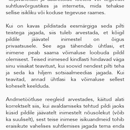
suhtlusvõrgustikes ja internetis, mida tehakse
sellise isikliku või koduse tegevuse raames.
Kui on kavas pildistada eesmärgiga seda pilti
teistega jagada, siis tuleb arvestada, et kõigil
pildile jäävatel inimestel on õigus
privaatsusele. See aga tähendab ühtlasi, et
inimene peab saama võimaluse loobuda pildil
olemisest. Teised inimesed kindlasti hindavad väga
sinu viisakat teavitust, kui soovid nendest pilti teha
ja seda ka hiljem sotsiaalmeedias jagada. Kui
teavitad, annad ühtlasi ka võimaluse sellest
koheselt keelduda.
Andmetöötluse reegleid arvestades, käitud alati
korrektselt siis, kui avaldamiseks tehtud pildi jaoks
küsid pildile jäävatelt inimestelt nõusolekut (võib
ka suuliselt), sest teise inimese isikuandmeid tohib
eraisikute vahelises suhtlemises jagada tema enda